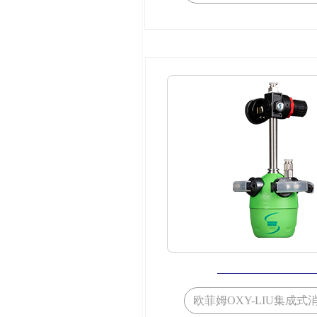
欧菲姆OXY-LIU集成式